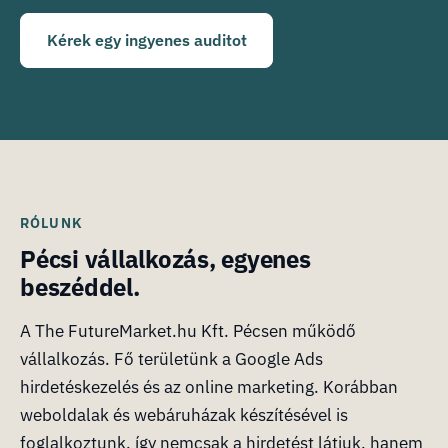
Kérek egy ingyenes auditot
RÓLUNK
Pécsi vállalkozás, egyenes
beszéddel.
A The FutureMarket.hu Kft. Pécsen működő
vállalkozás. Fő területünk a Google Ads
hirdetéskezelés és az online marketing. Korábban
weboldalak és webáruházak készítésével is
foglalkoztunk, így nemcsak a hirdetést látjuk, hanem