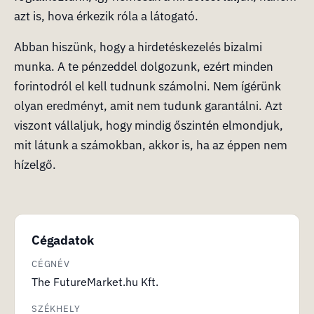
azt is, hova érkezik róla a látogató.
Abban hiszünk, hogy a hirdetéskezelés bizalmi
munka. A te pénzeddel dolgozunk, ezért minden
forintodról el kell tudnunk számolni. Nem ígérünk
olyan eredményt, amit nem tudunk garantálni. Azt
viszont vállaljuk, hogy mindig őszintén elmondjuk,
mit látunk a számokban, akkor is, ha az éppen nem
hízelgő.
Cégadatok
CÉGNÉV
The FutureMarket.hu Kft.
SZÉKHELY