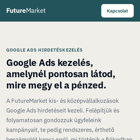
Future
Market
Kapcsolat
GOOGLE ADS HIRDETÉSKEZELÉS
Google Ads kezelés,
amelynél pontosan látod,
mire megy el a pénzed.
A FutureMarket kis- és középvállalkozások
Google Ads hirdetéseit kezeli. Felépítjük és
folyamatosan gondozzuk ügyfeleink
kampányait, te pedig rendszeres, érthető
beszámolót kapsz arról, mi történik a fiókodban