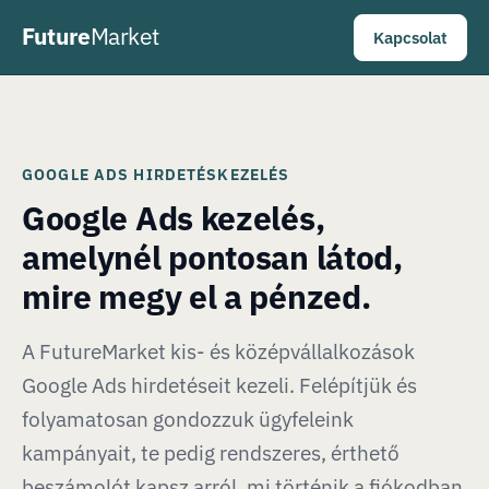
Future
Market
Kapcsolat
GOOGLE ADS HIRDETÉSKEZELÉS
Google Ads kezelés,
amelynél pontosan látod,
mire megy el a pénzed.
A FutureMarket kis- és középvállalkozások
Google Ads hirdetéseit kezeli. Felépítjük és
folyamatosan gondozzuk ügyfeleink
kampányait, te pedig rendszeres, érthető
beszámolót kapsz arról, mi történik a fiókodban