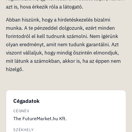
azt is, hova érkezik róla a látogató.
Abban hiszünk, hogy a hirdetéskezelés bizalmi
munka. A te pénzeddel dolgozunk, ezért minden
forintodról el kell tudnunk számolni. Nem ígérünk
olyan eredményt, amit nem tudunk garantálni. Azt
viszont vállaljuk, hogy mindig őszintén elmondjuk,
mit látunk a számokban, akkor is, ha az éppen nem
hízelgő.
Cégadatok
CÉGNÉV
The FutureMarket.hu Kft.
SZÉKHELY