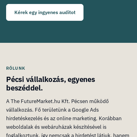
Kérek egy ingyenes auditot
RÓLUNK
Pécsi vállalkozás, egyenes
beszéddel.
A The FutureMarket.hu Kft. Pécsen működő
vállalkozás. Fő területünk a Google Ads
hirdetéskezelés és az online marketing. Korábban
weboldalak és webáruházak készítésével is
foglalkoztunk, így nemcsak a hirdetést látjuk, hanem